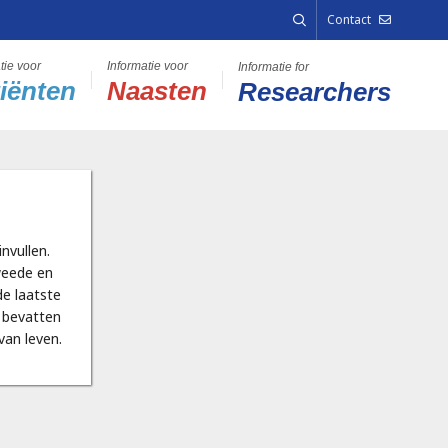
Contact
iënten
Naasten
Researchers
nvullen.
weede en
de laatste
n bevatten
van leven.